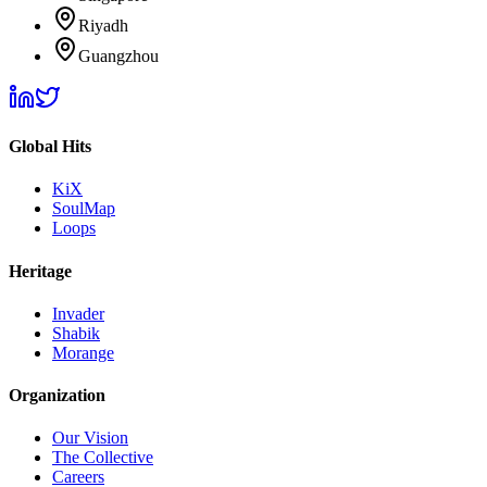
Riyadh
Guangzhou
Global Hits
KiX
SoulMap
Loops
Heritage
Invader
Shabik
Morange
Organization
Our Vision
The Collective
Careers