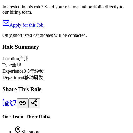
Interested in this role? Send your resume and portfolio directly to
our hiring team.
Apply for this Job
Only shortlisted candidates will be contacted.
Role Summary
Location
广州
Type
全职
Experience
3-5年经验
Department
移动研发
Share This Role
One Team. Three Hubs.
Singapore